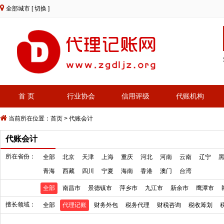
全部城市
[ 切换 ]
首 页
行业协会
信用评级
代账机构
当前所在位置：
首页
>
代账会计
代账会计
所在省份：
全部
北京
天津
上海
重庆
河北
河南
云南
辽宁
青海
西藏
四川
宁夏
海南
香港
澳门
台湾
全部
南昌市
景德镇市
萍乡市
九江市
新余市
鹰潭市
擅长领域：
全部
代理记账
财务外包
税务代理
财税咨询
税收筹划