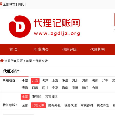
全部城市
[ 切换 ]
首 页
行业协会
信用评级
代账机构
当前所在位置：
首页
>
代账会计
代账会计
所在省份：
全部
北京
天津
上海
重庆
河北
河南
云南
辽宁
青海
西藏
四川
宁夏
海南
香港
澳门
台湾
全部
市辖区
其它县区
擅长领域：
全部
代理记账
财务外包
税务代理
财税咨询
税收筹划