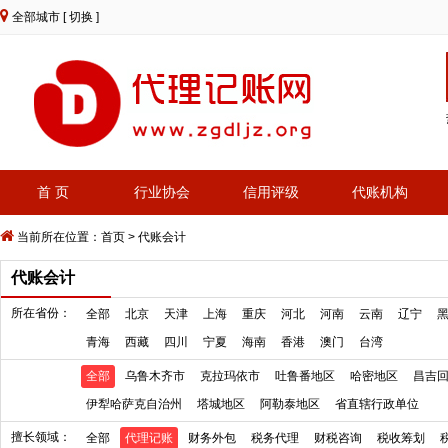
全部城市
[ 切换 ]
首 页
行业协会
信用评级
代账机构
当前所在位置：
首页
>
代账会计
代账会计
所在省份：
全部
北京
天津
上海
重庆
河北
河南
云南
辽宁
青海
西藏
四川
宁夏
海南
香港
澳门
台湾
全部
乌鲁木齐市
克拉玛依市
吐鲁番地区
哈密地区
昌吉
伊犁哈萨克自治州
塔城地区
阿勒泰地区
省直辖行政单位
擅长领域：
全部
代理记账
财务外包
税务代理
财税咨询
税收筹划