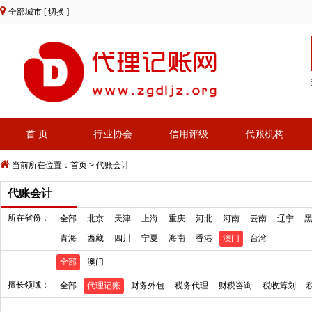
全部城市
[ 切换 ]
首 页
行业协会
信用评级
代账机构
当前所在位置：
首页
>
代账会计
代账会计
所在省份：
全部
北京
天津
上海
重庆
河北
河南
云南
辽宁
青海
西藏
四川
宁夏
海南
香港
澳门
台湾
全部
澳门
擅长领域：
全部
代理记账
财务外包
税务代理
财税咨询
税收筹划