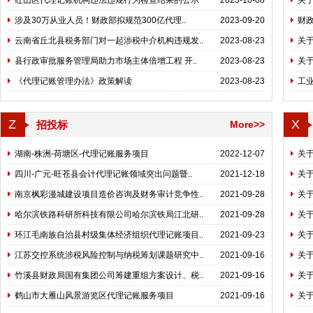
红山区代理记账机构违法违规行为检查结果的公示
2023-10-08
关
涉及30万从业人员！财政部拟规范300亿代理..
2023-09-20
财政
云南省丘北县税务部门对一起涉税中介机构违规发..
2023-08-23
关
县行政审批服务管理局助力市场主体倍增工程 开..
2023-08-23
关
《代理记账管理办法》政策解读
2023-08-23
工
Z
X
招投标
More>>
湖南-株洲-荷塘区-代理记账服务项目
2022-12-07
关于
四川-广元-旺苍县会计代理记账领域突出问题暨..
2021-12-18
关于
南京枫彩漫城建设项目造价咨询及财务审计竞争性..
2021-09-28
关
哈尔滨铁路科研所科技有限公司哈尔滨铁局江北研..
2021-09-28
关
环江毛南族自治县村级集体经济组织代理记账项目..
2021-09-23
关
江苏交控系统涉税风险控制与纳税筹划课题研究中..
2021-09-16
关
竹溪县财政局国有集团公司筹建重组方案设计、税..
2021-09-16
关
鹤山市大雁山风景游览区代理记账服务项目
2021-09-16
关