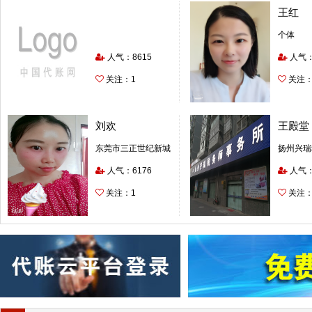
王红
个体
人气：8615
人气：
关注：1
关注：
刘欢
王殿堂
东莞市三正世纪新城
扬州兴瑞
娱乐有限公司
人气：6176
所
人气：
关注：1
关注：