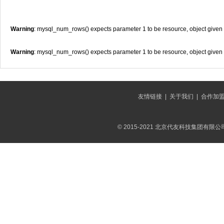
Warning
: mysql_num_rows() expects parameter 1 to be resource, object given
Warning
: mysql_num_rows() expects parameter 1 to be resource, object given
友情链接
|
关于我们
|
合作加
© 2015-2021 北京代友科技集团有