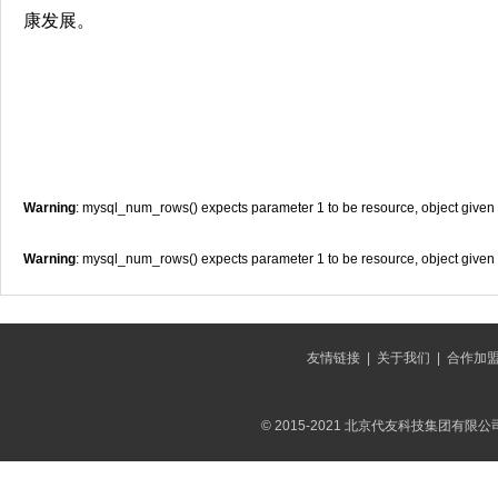
康发展。
Warning
: mysql_num_rows() expects parameter 1 to be resource, object given
Warning
: mysql_num_rows() expects parameter 1 to be resource, object given
友情链接
|
关于我们
|
合作加
© 2015-2021 北京代友科技集团有