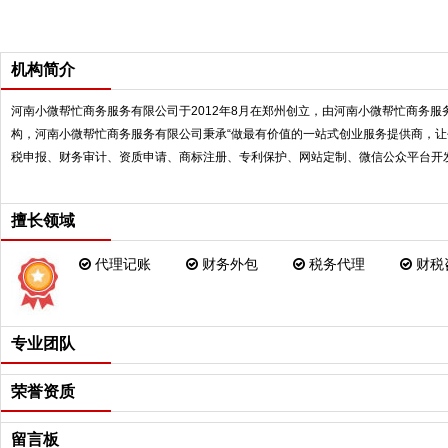
机构简介
河南小微帮忙商务服务有限公司于2012年8月在郑州创立，由河南小微帮忙商务
构，河南小微帮忙商务服务有限公司秉承“做最有价值的一站式创业服务提供商，让
税申报、财务审计、资质申请、商标注册、专利保护、网站定制、微信公众平台开发
河南小微帮忙商务服务有限公司基于移动互联网先进技术自主研发了一款战略性产品
擅长领域
销，即时沟通移动办公等功能的在线智能财税管理平台。轻松实现同步订单更新处
河南小微帮忙商务服务有限公司立足郑州，把诚信作为企业立身之本，视企业信誉
代理记账
财务外包
税务代理
财税
队60多人，代理记账企业数量近2000家，商标代理逾1800件，服务过的中小微企业
河南小微帮忙商务服务有限公司是河南首家在中原股交中心挂牌上市的创业服务机构
会（财政部二级机构）代理记账行业分会常务理事单位，荣获过2015年度中国计
河南小微帮忙商务服务有限公司除了自身工商代理、财税记账、知识产权、互联网
专业团队
成战略合作，为企业发展提供一站式更多优质的配套服务。河南小微帮忙商务服务
业者及小微企业提供标准化、低成本、高效率的极致服务。
荣誉资质
留言板