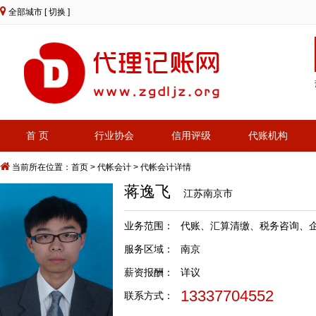
全部城市
[ 切换 ]
首 页
行业协会
信用评级
代账机构
当前所在位置：
首页
>
代帐会计
> 代帐会计详情
蒋逸飞
江苏南京市
业务范围：
代账、汇算清缴、税务咨询、
服务区域：
南京
薪资报酬：
详议
13337704552
联系方式：