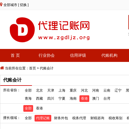
全部城市
[ 切换 ]
首 页
行业协会
信用评级
代账机构
当前所在位置：
首页
>
代账会计
代账会计
所在省份：
全部
北京
天津
上海
重庆
河北
河南
云南
辽宁
青海
西藏
四川
宁夏
海南
香港
澳门
台湾
全部
香港
擅长领域：
全部
代理记账
财务外包
税务代理
财税咨询
税收筹划