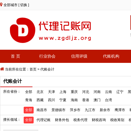
全部城市
[ 切换 ]
首 页
行业协会
信用评级
代账机构
当前所在位置：
首页
>
代账会计
代账会计
所在省份：
全部
北京
天津
上海
重庆
河北
河南
云南
辽宁
青海
西藏
四川
宁夏
海南
香港
澳门
台湾
全部
南昌市
景德镇市
萍乡市
九江市
新余市
鹰潭市
擅长领域：
全部
代理记账
财务外包
税务代理
财税咨询
税收筹划