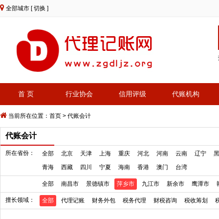
全部城市
[ 切换 ]
首 页
行业协会
信用评级
代账机构
当前所在位置：
首页
>
代账会计
代账会计
所在省份：
全部
北京
天津
上海
重庆
河北
河南
云南
辽宁
青海
西藏
四川
宁夏
海南
香港
澳门
台湾
全部
南昌市
景德镇市
萍乡市
九江市
新余市
鹰潭市
擅长领域：
全部
代理记账
财务外包
税务代理
财税咨询
税收筹划