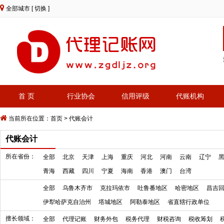
全部城市
[ 切换 ]
首 页
行业协会
信用评级
代账机构
当前所在位置：
首页
>
代账会计
代账会计
所在省份：
全部
北京
天津
上海
重庆
河北
河南
云南
辽宁
青海
西藏
四川
宁夏
海南
香港
澳门
台湾
全部
乌鲁木齐市
克拉玛依市
吐鲁番地区
哈密地区
昌吉
伊犁哈萨克自治州
塔城地区
阿勒泰地区
省直辖行政单位
擅长领域：
全部
代理记账
财务外包
税务代理
财税咨询
税收筹划