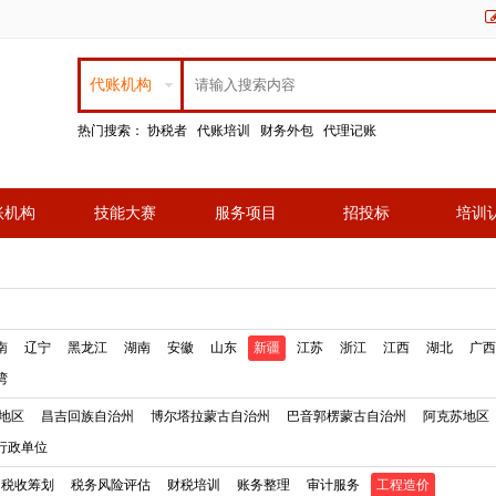
代账机构
热门搜索：
协税者
代账培训
财务外包
代理记账
账机构
技能大赛
服务项目
招投标
培训
南
辽宁
黑龙江
湖南
安徽
山东
新疆
江苏
浙江
江西
湖北
广西
湾
地区
昌吉回族自治州
博尔塔拉蒙古自治州
巴音郭楞蒙古自治州
阿克苏地区
行政单位
税收筹划
税务风险评估
财税培训
账务整理
审计服务
工程造价