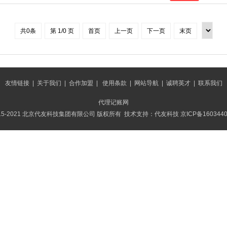
共0条
第 1/0 页
首页
上一页
下一页
末页
友情链接
|
关于我们
|
合作加盟
|
使用条款
|
网站导航
|
诚聘英才
|
联系我们
代理记账网
015-2021 北京代友科技集团有限公司 版权所有 技术支持：代友科技
京ICP备160344