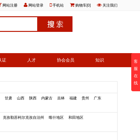
网站注册
网站登录
手机站
购物车[0]
关注我们
认证
人才
协会会员
知识
客
服
在
线
甘肃
山西
陕西
内蒙古
吉林
福建
贵州
广东
克孜勒苏柯尔克孜自治州
喀什地区
和田地区