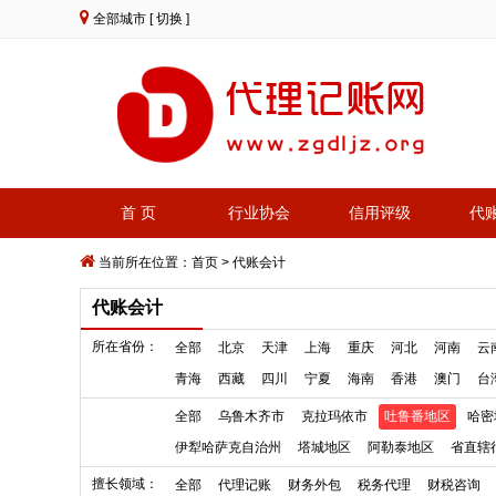
全部城市
[ 切换 ]
首 页
行业协会
信用评级
代
当前所在位置：
首页
>
代账会计
代账会计
所在省份：
全部
北京
天津
上海
重庆
河北
河南
云
青海
西藏
四川
宁夏
海南
香港
澳门
台
全部
乌鲁木齐市
克拉玛依市
吐鲁番地区
哈密
伊犁哈萨克自治州
塔城地区
阿勒泰地区
省直辖
擅长领域：
全部
代理记账
财务外包
税务代理
财税咨询