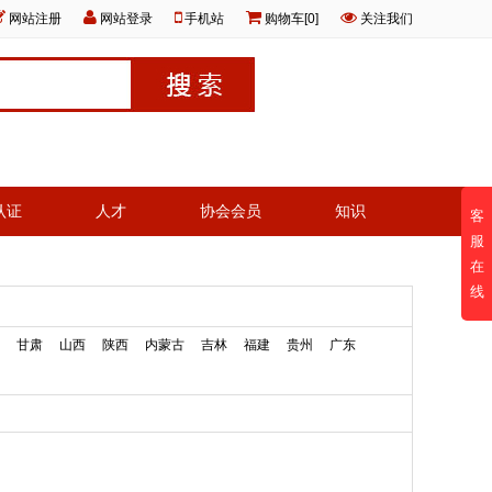
网站注册
网站登录
手机站
购物车[0]
关注我们
认证
人才
协会会员
知识
客
服
在
线
甘肃
山西
陕西
内蒙古
吉林
福建
贵州
广东