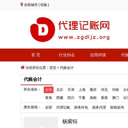
全部城市
[ 切换 ]
首 页
行业协会
信用评级
代
当前所在位置：
首页
>
代账会计
代账会计
所在省份：
全部
北京
天津
上海
重庆
河北
河南
云
青海
西藏
四川
宁夏
海南
香港
澳门
台
擅长领域：
全部
代理记账
财务外包
税务代理
财税咨询
杨紫钰