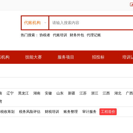
代账机构
热门搜索：
协税者
代账培训
财务外包
代理记账
账机构
技能大赛
服务项目
招投标
培训
南
辽宁
黑龙江
湖南
安徽
山东
新疆
江苏
浙江
江西
湖北
广西
湾
税收筹划
税务风险评估
财税培训
账务整理
审计服务
工程造价