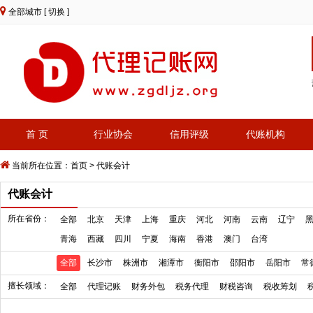
全部城市
[ 切换 ]
首 页
行业协会
信用评级
代账机构
当前所在位置：
首页
>
代账会计
代账会计
所在省份：
全部
北京
天津
上海
重庆
河北
河南
云南
辽宁
青海
西藏
四川
宁夏
海南
香港
澳门
台湾
全部
长沙市
株洲市
湘潭市
衡阳市
邵阳市
岳阳市
常
擅长领域：
全部
代理记账
财务外包
税务代理
财税咨询
税收筹划