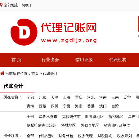
全部城市
[ 切换 ]
首 页
行业协会
信用评级
代账机构
当前所在位置：
首页
>
代账会计
代账会计
所在省份：
全部
北京
天津
上海
重庆
河北
河南
云南
辽宁
青海
西藏
四川
宁夏
海南
香港
澳门
台湾
全部
乌鲁木齐市
克拉玛依市
吐鲁番地区
哈密地区
昌吉
伊犁哈萨克自治州
塔城地区
阿勒泰地区
省直辖行政单位
擅长领域：
全部
代理记账
财务外包
税务代理
财税咨询
税收筹划