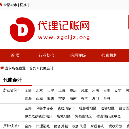
全部城市
[ 切换 ]
首 页
行业协会
信用评级
代账机构
当前所在位置：
首页
>
代账会计
代账会计
所在省份：
全部
北京
天津
上海
重庆
河北
河南
云南
辽宁
青海
西藏
四川
宁夏
海南
香港
澳门
台湾
全部
乌鲁木齐市
克拉玛依市
吐鲁番地区
哈密地区
昌吉
伊犁哈萨克自治州
塔城地区
阿勒泰地区
省直辖行政单位
擅长领域：
全部
代理记账
财务外包
税务代理
财税咨询
税收筹划