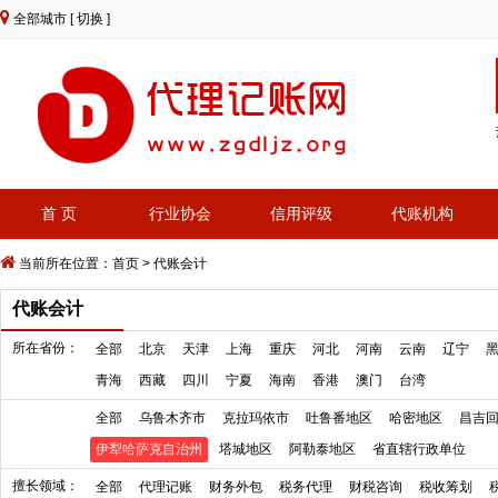
全部城市
[ 切换 ]
首 页
行业协会
信用评级
代账机构
当前所在位置：
首页
>
代账会计
代账会计
所在省份：
全部
北京
天津
上海
重庆
河北
河南
云南
辽宁
青海
西藏
四川
宁夏
海南
香港
澳门
台湾
全部
乌鲁木齐市
克拉玛依市
吐鲁番地区
哈密地区
昌吉
伊犁哈萨克自治州
塔城地区
阿勒泰地区
省直辖行政单位
擅长领域：
全部
代理记账
财务外包
税务代理
财税咨询
税收筹划