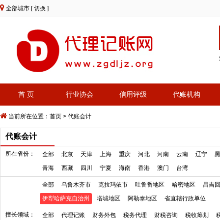
全部城市
[ 切换 ]
首 页
行业协会
信用评级
代账机构
当前所在位置：
首页
>
代账会计
代账会计
所在省份：
全部
北京
天津
上海
重庆
河北
河南
云南
辽宁
青海
西藏
四川
宁夏
海南
香港
澳门
台湾
全部
乌鲁木齐市
克拉玛依市
吐鲁番地区
哈密地区
昌吉
伊犁哈萨克自治州
塔城地区
阿勒泰地区
省直辖行政单位
擅长领域：
全部
代理记账
财务外包
税务代理
财税咨询
税收筹划