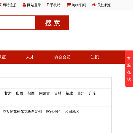
网站注册
网站登录
手机站
购物车[0]
关注我们
认证
人才
协会会员
知识
客
服
在
线
甘肃
山西
陕西
内蒙古
吉林
福建
贵州
广东
克孜勒苏柯尔克孜自治州
喀什地区
和田地区