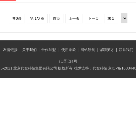
共0条
第 1/0 页
首页
上一页
下一页
末页
友情链接
|
关于我们
|
合作加盟
|
使用条款
|
网站导航
|
诚聘英才
|
联系我们
代理记账网
015-2021 北京代友科技集团有限公司 版权所有 技术支持：代友科技
京ICP备160344