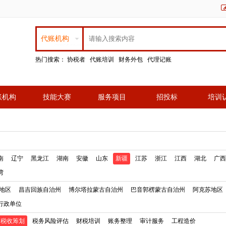
代账机构
热门搜索：
协税者
代账培训
财务外包
代理记账
账机构
技能大赛
服务项目
招投标
培训
南
辽宁
黑龙江
湖南
安徽
山东
新疆
江苏
浙江
江西
湖北
广西
湾
地区
昌吉回族自治州
博尔塔拉蒙古自治州
巴音郭楞蒙古自治州
阿克苏地区
行政单位
税收筹划
税务风险评估
财税培训
账务整理
审计服务
工程造价