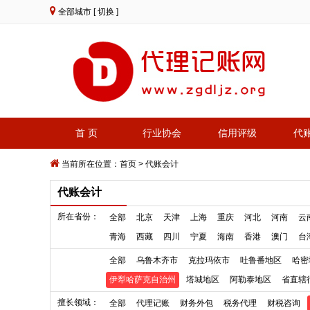
全部城市
[ 切换 ]
首 页
行业协会
信用评级
代
当前所在位置：
首页
>
代账会计
代账会计
所在省份：
全部
北京
天津
上海
重庆
河北
河南
云
青海
西藏
四川
宁夏
海南
香港
澳门
台
全部
乌鲁木齐市
克拉玛依市
吐鲁番地区
哈密
伊犁哈萨克自治州
塔城地区
阿勒泰地区
省直辖
擅长领域：
全部
代理记账
财务外包
税务代理
财税咨询