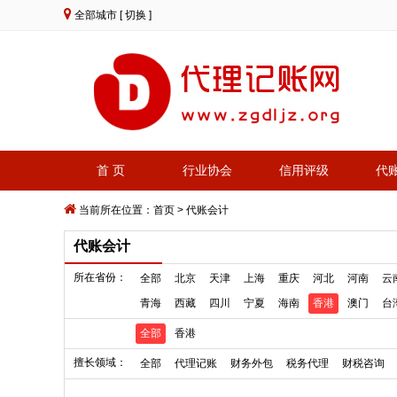
全部城市
[ 切换 ]
首 页
行业协会
信用评级
代
当前所在位置：
首页
>
代账会计
代账会计
所在省份：
全部
北京
天津
上海
重庆
河北
河南
云
青海
西藏
四川
宁夏
海南
香港
澳门
台
全部
香港
擅长领域：
全部
代理记账
财务外包
税务代理
财税咨询