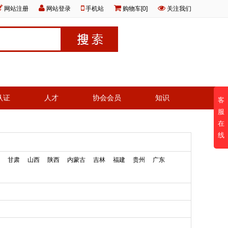
网站注册
网站登录
手机站
购物车[0]
关注我们
认证
人才
协会会员
知识
客
服
在
线
甘肃
山西
陕西
内蒙古
吉林
福建
贵州
广东