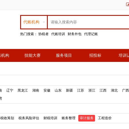
代账机构
热门搜索：
协税者
代账培训
财务外包
代理记账
账机构
技能大赛
服务项目
招投标
培训
南
辽宁
黑龙江
湖南
安徽
山东
新疆
江苏
浙江
江西
湖北
广西
湾
税收筹划
税务风险评估
财税培训
账务整理
审计服务
工程造价