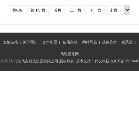
共0条
第 1/0 页
首页
上一页
下一页
末页
友情链接
|
关于我们
|
合作加盟
|
使用条款
|
网站导航
|
诚聘英才
|
联系我们
代理记账网
015-2021 北京代友科技集团有限公司 版权所有 技术支持：代友科技
京ICP备160344