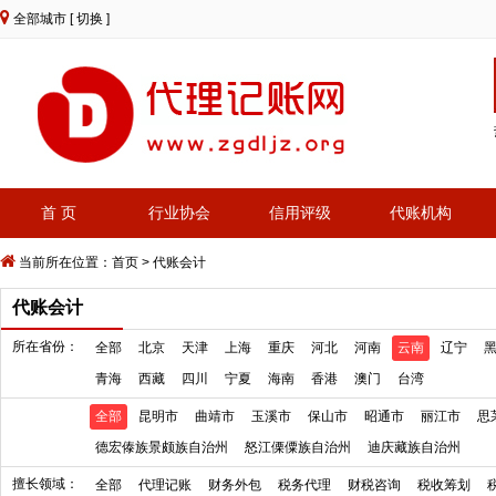
全部城市
[ 切换 ]
首 页
行业协会
信用评级
代账机构
当前所在位置：
首页
>
代账会计
代账会计
所在省份：
全部
北京
天津
上海
重庆
河北
河南
云南
辽宁
青海
西藏
四川
宁夏
海南
香港
澳门
台湾
全部
昆明市
曲靖市
玉溪市
保山市
昭通市
丽江市
思
德宏傣族景颇族自治州
怒江傈僳族自治州
迪庆藏族自治州
擅长领域：
全部
代理记账
财务外包
税务代理
财税咨询
税收筹划