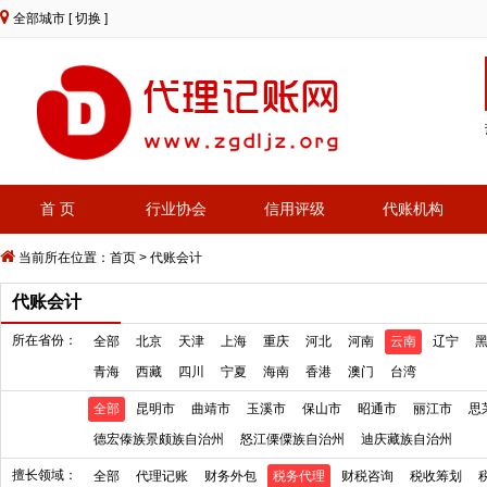
全部城市
[ 切换 ]
首 页
行业协会
信用评级
代账机构
当前所在位置：
首页
>
代账会计
代账会计
所在省份：
全部
北京
天津
上海
重庆
河北
河南
云南
辽宁
青海
西藏
四川
宁夏
海南
香港
澳门
台湾
全部
昆明市
曲靖市
玉溪市
保山市
昭通市
丽江市
思
德宏傣族景颇族自治州
怒江傈僳族自治州
迪庆藏族自治州
擅长领域：
全部
代理记账
财务外包
税务代理
财税咨询
税收筹划