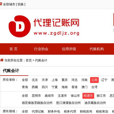
全部城市
[ 切换 ]
首 页
行业协会
信用评级
代账机构
当前所在位置：
首页
>
代账会计
代账会计
所在省份：
全部
北京
天津
上海
重庆
河北
河南
云南
辽宁
青海
西藏
四川
宁夏
海南
香港
澳门
台湾
全部
昆明市
曲靖市
玉溪市
保山市
昭通市
丽江市
思
德宏傣族景颇族自治州
怒江傈僳族自治州
迪庆藏族自治州
擅长领域：
全部
代理记账
财务外包
税务代理
财税咨询
税收筹划