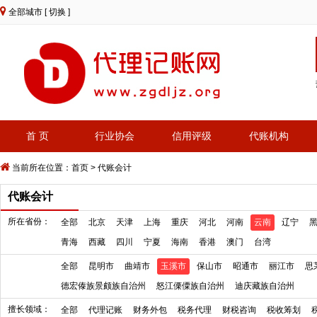
全部城市
[ 切换 ]
首 页
行业协会
信用评级
代账机构
当前所在位置：
首页
>
代账会计
代账会计
所在省份：
全部
北京
天津
上海
重庆
河北
河南
云南
辽宁
青海
西藏
四川
宁夏
海南
香港
澳门
台湾
全部
昆明市
曲靖市
玉溪市
保山市
昭通市
丽江市
思
德宏傣族景颇族自治州
怒江傈僳族自治州
迪庆藏族自治州
擅长领域：
全部
代理记账
财务外包
税务代理
财税咨询
税收筹划