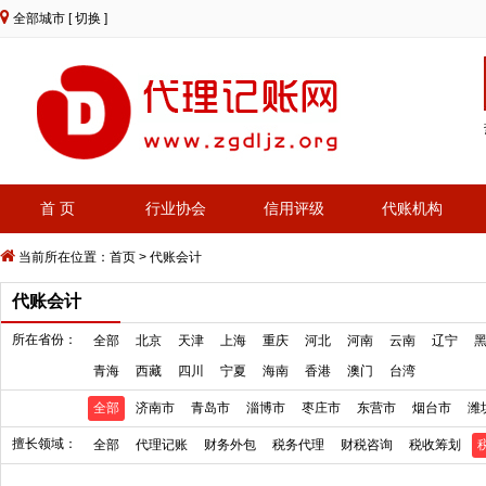
全部城市
[ 切换 ]
首 页
行业协会
信用评级
代账机构
当前所在位置：
首页
>
代账会计
代账会计
所在省份：
全部
北京
天津
上海
重庆
河北
河南
云南
辽宁
青海
西藏
四川
宁夏
海南
香港
澳门
台湾
全部
济南市
青岛市
淄博市
枣庄市
东营市
烟台市
潍
擅长领域：
全部
代理记账
财务外包
税务代理
财税咨询
税收筹划