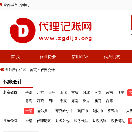
全部城市
[ 切换 ]
首 页
行业协会
信用评级
代账机构
当前所在位置：
首页
>
代账会计
代账会计
所在省份：
全部
北京
天津
上海
重庆
河北
河南
云南
辽宁
青海
西藏
四川
宁夏
海南
香港
澳门
台湾
全部
哈尔滨市
齐齐哈尔市
鸡西市
鹤岗市
双鸭山市
大
擅长领域：
全部
代理记账
财务外包
税务代理
财税咨询
税收筹划