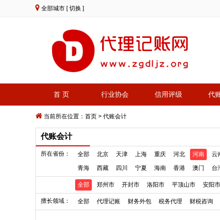
全部城市
[ 切换 ]
首 页
行业协会
信用评级
代
当前所在位置：
首页
>
代账会计
代账会计
所在省份：
全部
北京
天津
上海
重庆
河北
河南
云
青海
西藏
四川
宁夏
海南
香港
澳门
台
全部
郑州市
开封市
洛阳市
平顶山市
安阳
擅长领域：
全部
代理记账
财务外包
税务代理
财税咨询