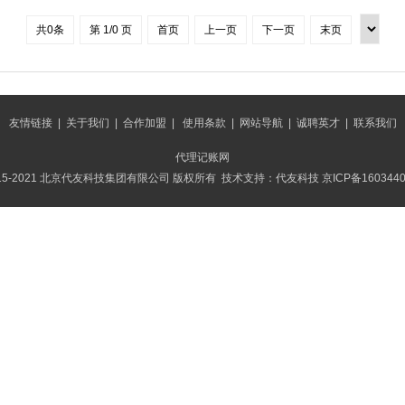
共0条
第 1/0 页
首页
上一页
下一页
末页
友情链接
|
关于我们
|
合作加盟
|
使用条款
|
网站导航
|
诚聘英才
|
联系我们
代理记账网
015-2021 北京代友科技集团有限公司 版权所有 技术支持：代友科技
京ICP备160344