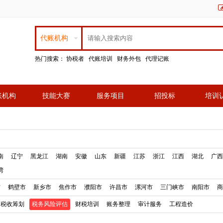
代账机构
热门搜索：
协税者
代账培训
财务外包
代理记账
账机构
技能大赛
服务项目
招投标
培训
南
辽宁
黑龙江
湖南
安徽
山东
新疆
江苏
浙江
江西
湖北
广西
湾
市
鹤壁市
新乡市
焦作市
濮阳市
许昌市
漯河市
三门峡市
南阳市
商
税收筹划
税务风险评估
财税培训
账务整理
审计服务
工程造价