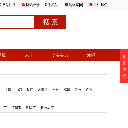
网站注册
网站登录
手机站
购物车[0]
关注我们
认证
人才
协会会员
知识
客
服
在
线
甘肃
山西
陕西
内蒙古
吉林
福建
贵州
广东
丘市
信阳市
周口市
驻马店市