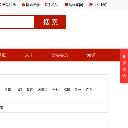
网站注册
网站登录
手机站
购物车[0]
关注我们
认证
人才
协会会员
知识
客
服
在
线
甘肃
山西
陕西
内蒙古
吉林
福建
贵州
广东
市