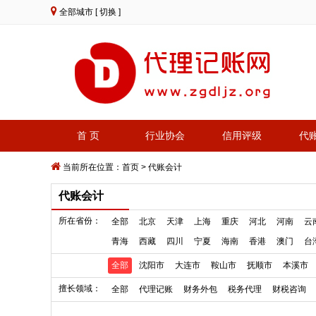
全部城市
[ 切换 ]
首 页
行业协会
信用评级
代
当前所在位置：
首页
>
代账会计
代账会计
所在省份：
全部
北京
天津
上海
重庆
河北
河南
云
青海
西藏
四川
宁夏
海南
香港
澳门
台
全部
沈阳市
大连市
鞍山市
抚顺市
本溪市
擅长领域：
全部
代理记账
财务外包
税务代理
财税咨询