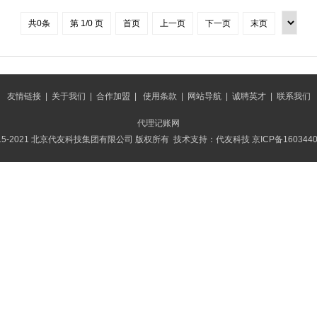
共0条
第 1/0 页
首页
上一页
下一页
末页
友情链接
|
关于我们
|
合作加盟
|
使用条款
|
网站导航
|
诚聘英才
|
联系我们
代理记账网
015-2021 北京代友科技集团有限公司 版权所有 技术支持：代友科技
京ICP备160344