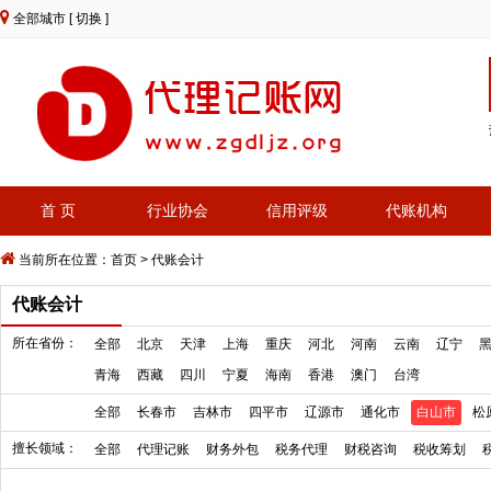
全部城市
[ 切换 ]
首 页
行业协会
信用评级
代账机构
当前所在位置：
首页
>
代账会计
代账会计
所在省份：
全部
北京
天津
上海
重庆
河北
河南
云南
辽宁
青海
西藏
四川
宁夏
海南
香港
澳门
台湾
全部
长春市
吉林市
四平市
辽源市
通化市
白山市
松
擅长领域：
全部
代理记账
财务外包
税务代理
财税咨询
税收筹划