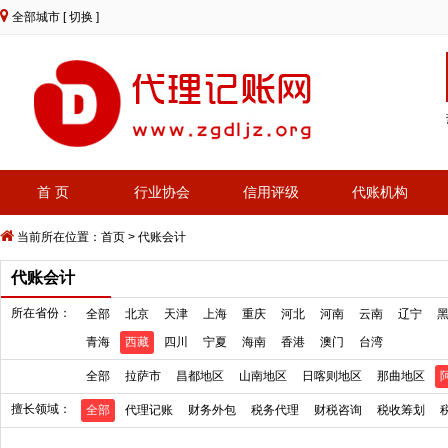
全部城市
[ 切换 ]
首 页
行业协会
信用评级
代账机构
当前所在位置：
首页
>
代账会计
代账会计
所在省份：
全部
北京
天津
上海
重庆
河北
河南
云南
辽宁
青海
西藏
四川
宁夏
海南
香港
澳门
台湾
全部
拉萨市
昌都地区
山南地区
日喀则地区
那曲地区
擅长领域：
全部
代理记账
财务外包
税务代理
财税咨询
税收筹划