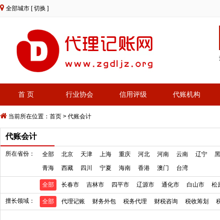
全部城市
[ 切换 ]
首 页
行业协会
信用评级
代账机构
当前所在位置：
首页
>
代账会计
代账会计
所在省份：
全部
北京
天津
上海
重庆
河北
河南
云南
辽宁
青海
西藏
四川
宁夏
海南
香港
澳门
台湾
全部
长春市
吉林市
四平市
辽源市
通化市
白山市
松
擅长领域：
全部
代理记账
财务外包
税务代理
财税咨询
税收筹划