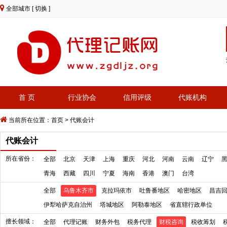
全部城市
[ 切换 ]
首 页
行业协会
信用评级
代账机构
当前所在位置：
首页
>
代账会计
代账会计
所在省份：
全部
北京
天津
上海
重庆
河北
河南
云南
辽宁
青海
西藏
四川
宁夏
海南
香港
澳门
台湾
全部
乌鲁木齐市
克拉玛依市
吐鲁番地区
哈密地区
昌吉
伊犁哈萨克自治州
塔城地区
阿勒泰地区
省直辖行政单位
擅长领域：
全部
代理记账
财务外包
税务代理
财税咨询
税收筹划