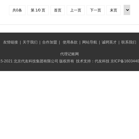
共0条
第 1/0 页
首页
上一页
下一页
末页
友情链接
|
关于我们
|
合作加盟
|
使用条款
|
网站导航
|
诚聘英才
|
联系我们
代理记账网
015-2021 北京代友科技集团有限公司 版权所有 技术支持：代友科技
京ICP备160344