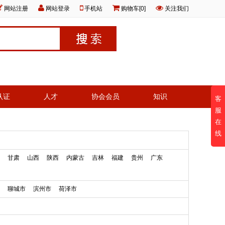
网站注册
网站登录
手机站
购物车[0]
关注我们
认证
人才
协会会员
知识
客
服
在
线
甘肃
山西
陕西
内蒙古
吉林
福建
贵州
广东
聊城市
滨州市
荷泽市