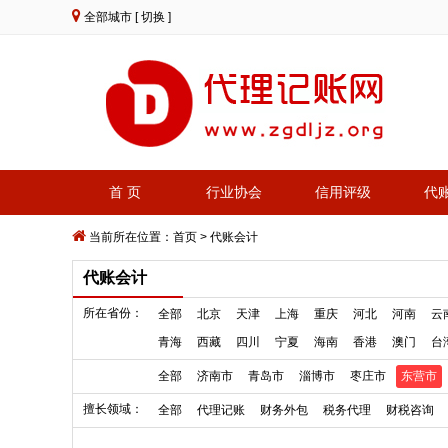
全部城市
[ 切换 ]
首 页
行业协会
信用评级
代
当前所在位置：
首页
>
代账会计
代账会计
所在省份：
全部
北京
天津
上海
重庆
河北
河南
云
青海
西藏
四川
宁夏
海南
香港
澳门
台
全部
济南市
青岛市
淄博市
枣庄市
东营市
擅长领域：
全部
代理记账
财务外包
税务代理
财税咨询